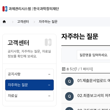
과제관리시스템
한국과학창의재단
고객센터
자주하는 질문
홈
화
면
자주하는 질문
고객센터
공지사항, 자주하는 질문, 자료실
정보를 확인해 보세요.
5
[
1
/
1
페이지]
총
건
공지사항
상
세
01.제출문서업로드
콘
자주하는 질문
텐
츠
02.최종보고서의 저
자료실
영
역