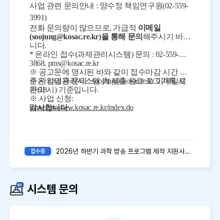
사
업 관련 문의안내 : 양수정 책임연구원(02-559-
3991)
전화 문의량이 많으므로, 가급적
이메일
(soojung@kosac.re.kr)을 통해 문의
해주시기 바랍
니다.
* 온라인 접수(과제관리시스템) 문의 : 02-559-
3868, pms@kosac.re.kr
※ 공고문에 명시된 바와 같이 접수마감 시간 기
준은 사업관리시스템 內 제출 완료 로그기록 시
※ 사업내용 문의 :
soojung@kosac.re.kr 이메일로
간(18시) 기준입니다.
문의
※ 사업 신청:
감사합니다.
https://pmsnew.kosac.re.kr/index.do
2026년 하반기 과학 방송 프로그램 제작 지원사업
접수중
공고
시스템 문의