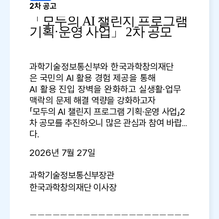
2차 공고
「
모두의
AI
챌린지 프로그램
기획
·
운영 사업
」
2
차 공모
과학기술정보통신부와 한국과학창의재단
은
국민의
AI
활용 경험
제공을 통해
AI
활용 진입 장벽을 완화하고
실생활
·
업무
맥락의
문제 해결 역량을 강화하고자
「
모두의
AI
챌린지 프로그램
기획
·
운영 사업
」
2
차 공모를 추진하오니
많은 관심과
참여 바랍니
다
.
2026
년 7
월 27
일
과학기술정보통신부장관
한국과학창의재단 이사장
ㅡㅡ
ㅡㅡㅡㅡㅡㅡㅡㅡㅡㅡㅡㅡㅡㅡㅡ
ㅡㅡ
ㅡㅡ