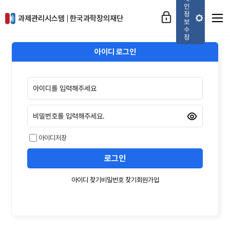
네비게이션 바로가기
본문 바로가기
인
과제관리시스템
정
과제관리시스템
한국과학창의재단
보
수
정
아이디 로그인
아
이
디
비
밀
번
호
아이디저장
로그인
아이디 찾기
비밀번호 찾기
회원가입