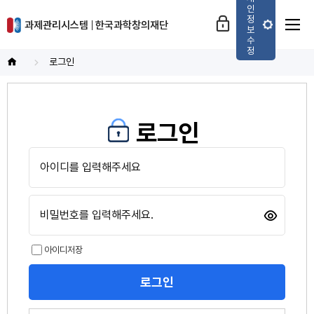
네비게이션 바로가기
본문 바로가기
인
정
과제관리시스템
한국과학창의재단
보
수
정
로그인
홈
화
면
로그인
아
이
디
비
밀
번
호
아이디저장
로그인